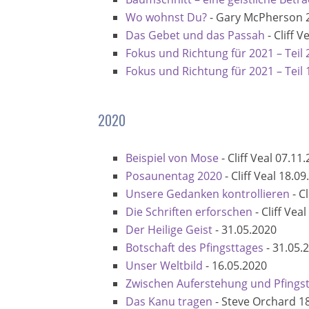
Wo wohnst Du?
-
Gary McPherson
Das Gebet und das Passah
-
Cliff V
Fokus und Richtung für 2021 – Teil 
Fokus und Richtung für 2021 – Teil 
2020
Beispiel von Mose
-
Cliff Veal
07.11.
Posaunentag 2020
-
Cliff Veal
18.09
Unsere Gedanken kontrollieren
-
Cl
Die Schriften erforschen
-
Cliff Veal
Der Heilige Geist
-
31.05.2020
Botschaft des Pfingsttages
-
31.05.
Unser Weltbild
-
16.05.2020
Zwischen Auferstehung und Pfings
Das Kanu tragen
-
Steve Orchard
1