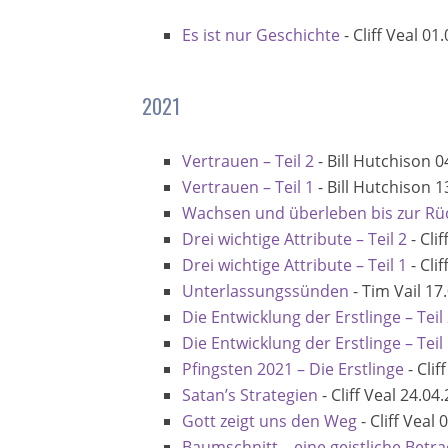
Es ist nur Geschichte
-
Cliff Veal
01.
2021
Vertrauen – Teil 2
-
Bill Hutchison
0
Vertrauen – Teil 1
-
Bill Hutchison
1
Wachsen und überleben bis zur Rüc
Drei wichtige Attribute – Teil 2
-
Clif
Drei wichtige Attribute – Teil 1
-
Clif
Unterlassungssünden
-
Tim Vail
17
Die Entwicklung der Erstlinge – Teil
Die Entwicklung der Erstlinge – Teil
Pfingsten 2021 – Die Erstlinge
-
Clif
Satan’s Strategien
-
Cliff Veal
24.04.
Gott zeigt uns den Weg
-
Cliff Veal
0
Baumschnitt – eine geistliche Betr